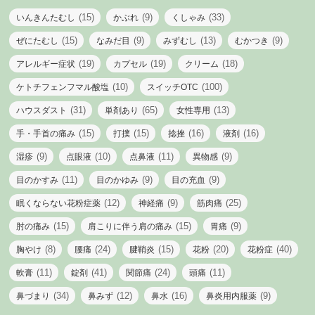
(15)
(9)
(33)
いんきんたむし
かぶれ
くしゃみ
(15)
(9)
(13)
(9)
ぜにたむし
なみだ目
みずむし
むかつき
(19)
(19)
(18)
アレルギー症状
カプセル
クリーム
(10)
(100)
ケトチフェンフマル酸塩
スイッチOTC
(31)
(65)
(13)
ハウスダスト
単剤あり
女性専用
(15)
(15)
(16)
(16)
手・手首の痛み
打撲
捻挫
液剤
(9)
(10)
(11)
(9)
湿疹
点眼液
点鼻液
異物感
(11)
(9)
(9)
目のかすみ
目のかゆみ
目の充血
(12)
(9)
(25)
眠くならない花粉症薬
神経痛
筋肉痛
(15)
(15)
(9)
肘の痛み
肩こりに伴う肩の痛み
胃痛
(8)
(24)
(15)
(20)
(40)
胸やけ
腰痛
腱鞘炎
花粉
花粉症
(11)
(41)
(24)
(11)
軟膏
錠剤
関節痛
頭痛
(34)
(12)
(16)
(9)
鼻づまり
鼻みず
鼻水
鼻炎用内服薬