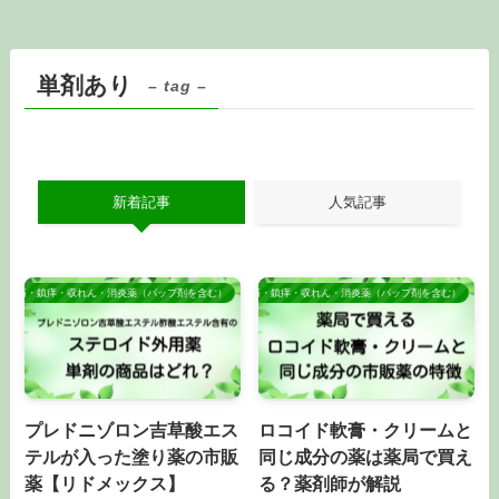
単剤あり
– tag –
新着記事
人気記事
鎮痛・鎮痒・収れん・消炎薬（パップ剤を含む）
鎮痛・鎮痒・収れん・消炎薬（パップ剤を含む）
プレドニゾロン吉草酸エス
ロコイド軟膏・クリームと
テルが入った塗り薬の市販
同じ成分の薬は薬局で買え
薬【リドメックス】
る？薬剤師が解説