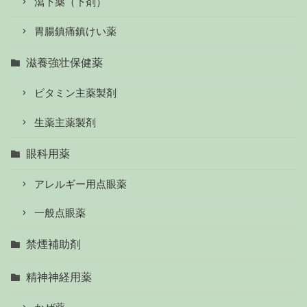
瀉下薬（下剤）
胃腸鎮痛鎮けい薬
滋養強壮保健薬
ビタミン主薬製剤
生薬主薬製剤
眼科用薬
アレルギー用点眼薬
一般点眼薬
禁煙補助剤
精神神経用薬