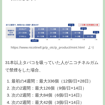
https://www.nicotinell.jp/p_otc/p_product/mint.html より
31本以上タバコを吸っていた人がニコチネルガム
で禁煙をした場合、
最初の4週間：最大336個（12個/日×28日）
次の2週間：最大126個（9個/日×14日）
次の2週間：最大84個（6個/日×14日）
次の2週間：最大42個（3個/日×14日）