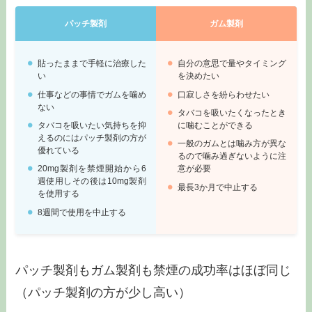
パッチ製剤
ガム製剤
貼ったままで手軽に治療した
自分の意思で量やタイミング
い
を決めたい
仕事などの事情でガムを噛め
口寂しさを紛らわせたい
ない
タバコを吸いたくなったとき
タバコを吸いたい気持ちを抑
に噛むことができる
えるのにはパッチ製剤の方が
一般のガムとは噛み方が異な
優れている
るので噛み過ぎないように注
20mg製剤を禁煙開始から6
意が必要
週使用しその後は10mg製剤
最長3か月で中止する
を使用する
8週間で使用を中止する
パッチ製剤もガム製剤も禁煙の成功率はほぼ同じ
（パッチ製剤の方が少し高い）