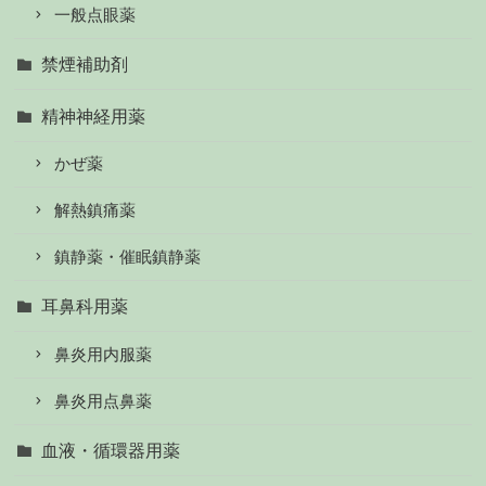
一般点眼薬
禁煙補助剤
精神神経用薬
かぜ薬
解熱鎮痛薬
鎮静薬・催眠鎮静薬
耳鼻科用薬
鼻炎用内服薬
鼻炎用点鼻薬
血液・循環器用薬