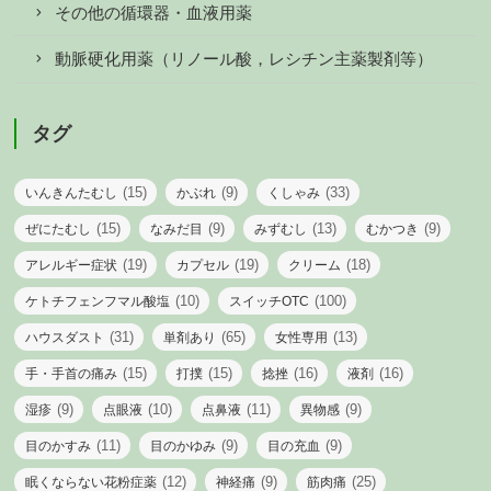
その他の循環器・血液用薬
動脈硬化用薬（リノール酸，レシチン主薬製剤等）
タグ
(15)
(9)
(33)
いんきんたむし
かぶれ
くしゃみ
(15)
(9)
(13)
(9)
ぜにたむし
なみだ目
みずむし
むかつき
(19)
(19)
(18)
アレルギー症状
カプセル
クリーム
(10)
(100)
ケトチフェンフマル酸塩
スイッチOTC
(31)
(65)
(13)
ハウスダスト
単剤あり
女性専用
(15)
(15)
(16)
(16)
手・手首の痛み
打撲
捻挫
液剤
(9)
(10)
(11)
(9)
湿疹
点眼液
点鼻液
異物感
(11)
(9)
(9)
目のかすみ
目のかゆみ
目の充血
(12)
(9)
(25)
眠くならない花粉症薬
神経痛
筋肉痛