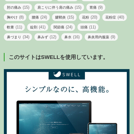
(15)
(15)
(9)
肘の痛み
肩こりに伴う肩の痛み
胃痛
(8)
(24)
(15)
(20)
(40)
胸やけ
腰痛
腱鞘炎
花粉
花粉症
(11)
(41)
(24)
(11)
軟膏
錠剤
関節痛
頭痛
(34)
(12)
(16)
(9)
鼻づまり
鼻みず
鼻水
鼻炎用内服薬
このサイトはSWELLを使用しています。