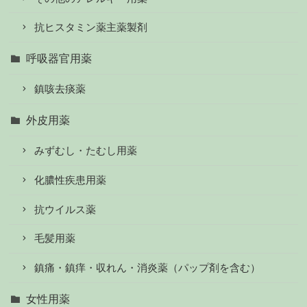
抗ヒスタミン薬主薬製剤
呼吸器官用薬
鎮咳去痰薬
外皮用薬
みずむし・たむし用薬
化膿性疾患用薬
抗ウイルス薬
毛髪用薬
鎮痛・鎮痒・収れん・消炎薬（パップ剤を含む）
女性用薬