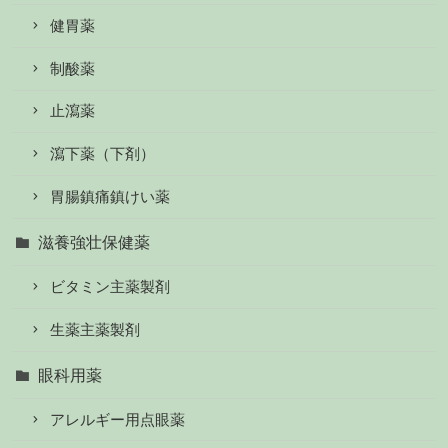
健胃薬
制酸薬
止瀉薬
瀉下薬（下剤）
胃腸鎮痛鎮けい薬
滋養強壮保健薬
ビタミン主薬製剤
生薬主薬製剤
眼科用薬
アレルギー用点眼薬