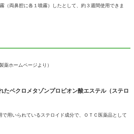
噴霧（両鼻腔に各１噴霧）したとして、約３週間使用できま
50″]（佐藤製薬ホームページより）
れたベクロメタゾンプロピオン酸エステル（ステロ
用で用いられているステロイド成分で、ＯＴＣ医薬品として
。