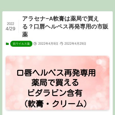
アラセナ−A軟膏は薬局で買え
2022
る？口唇ヘルペス再発専用の市販
4/29
薬
2022年4月9日
2022年4月29日
抗ウイルス薬