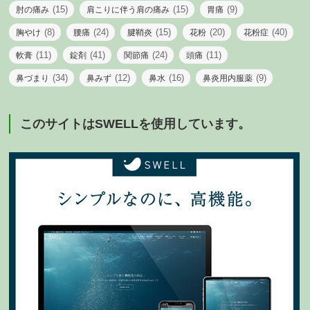
(15)
(15)
(9)
肘の痛み
肩こりに伴う肩の痛み
胃痛
(8)
(24)
(15)
(20)
(40)
胸やけ
腰痛
腱鞘炎
花粉
花粉症
(11)
(41)
(24)
(11)
軟膏
錠剤
関節痛
頭痛
(34)
(12)
(16)
(9)
鼻づまり
鼻みず
鼻水
鼻炎用内服薬
このサイトはSWELLを使用しています。