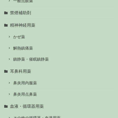
一般点眼薬
禁煙補助剤
精神神経用薬
かぜ薬
解熱鎮痛薬
鎮静薬・催眠鎮静薬
耳鼻科用薬
鼻炎用内服薬
鼻炎用点鼻薬
血液・循環器用薬