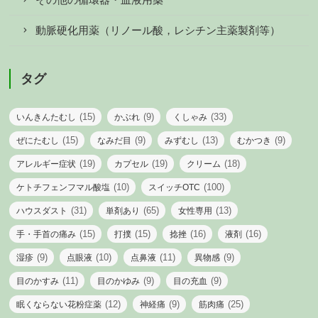
その他の循環器・血液用薬
動脈硬化用薬（リノール酸，レシチン主薬製剤等）
タグ
(15)
(9)
(33)
いんきんたむし
かぶれ
くしゃみ
(15)
(9)
(13)
(9)
ぜにたむし
なみだ目
みずむし
むかつき
(19)
(19)
(18)
アレルギー症状
カプセル
クリーム
(10)
(100)
ケトチフェンフマル酸塩
スイッチOTC
(31)
(65)
(13)
ハウスダスト
単剤あり
女性専用
(15)
(15)
(16)
(16)
手・手首の痛み
打撲
捻挫
液剤
(9)
(10)
(11)
(9)
湿疹
点眼液
点鼻液
異物感
(11)
(9)
(9)
目のかすみ
目のかゆみ
目の充血
(12)
(9)
(25)
眠くならない花粉症薬
神経痛
筋肉痛