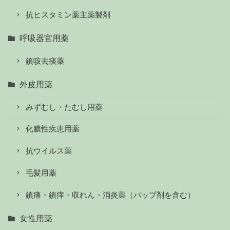
抗ヒスタミン薬主薬製剤
呼吸器官用薬
鎮咳去痰薬
外皮用薬
みずむし・たむし用薬
化膿性疾患用薬
抗ウイルス薬
毛髪用薬
鎮痛・鎮痒・収れん・消炎薬（パップ剤を含む）
女性用薬