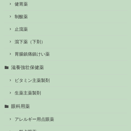
健胃薬
制酸薬
止瀉薬
瀉下薬（下剤）
胃腸鎮痛鎮けい薬
滋養強壮保健薬
ビタミン主薬製剤
生薬主薬製剤
眼科用薬
アレルギー用点眼薬