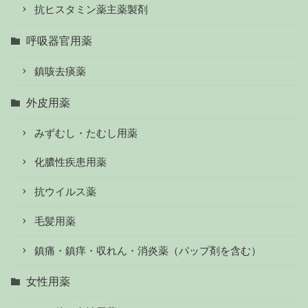
抗ヒスタミン薬主薬製剤
呼吸器官用薬
鎮咳去痰薬
外皮用薬
みずむし・たむし用薬
化膿性疾患用薬
抗ウイルス薬
毛髪用薬
鎮痛・鎮痒・収れん・消炎薬（パップ剤を含む）
女性用薬