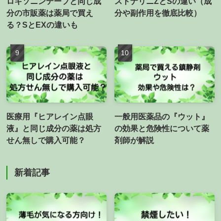
ロキソニンテープと同じ成
ストナリニZとSの違い（成
分の市販薬は薬局で買え
分や副作用を徹底比較）
る？SとEXの違いも
医療用『ヒアレイン点眼
一般用医薬品の『ウット』
液』と同じ成分の薬は処方
の効果と危険性について薬
せん無しで購入可能？
剤師が解説
新着記事