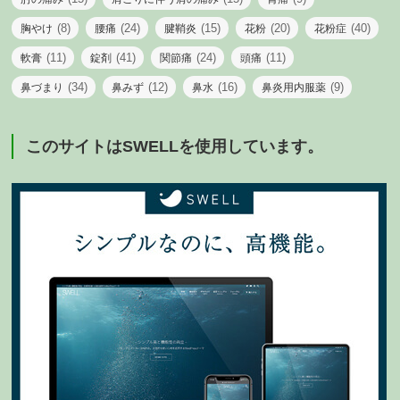
(8)
(24)
(15)
(20)
(40)
胸やけ
腰痛
腱鞘炎
花粉
花粉症
(11)
(41)
(24)
(11)
軟膏
錠剤
関節痛
頭痛
(34)
(12)
(16)
(9)
鼻づまり
鼻みず
鼻水
鼻炎用内服薬
このサイトはSWELLを使用しています。