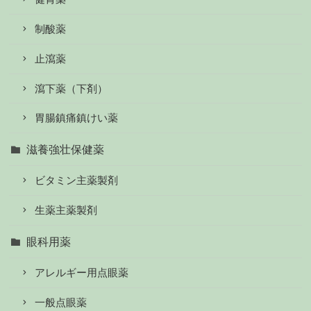
制酸薬
止瀉薬
瀉下薬（下剤）
胃腸鎮痛鎮けい薬
滋養強壮保健薬
ビタミン主薬製剤
生薬主薬製剤
眼科用薬
アレルギー用点眼薬
一般点眼薬