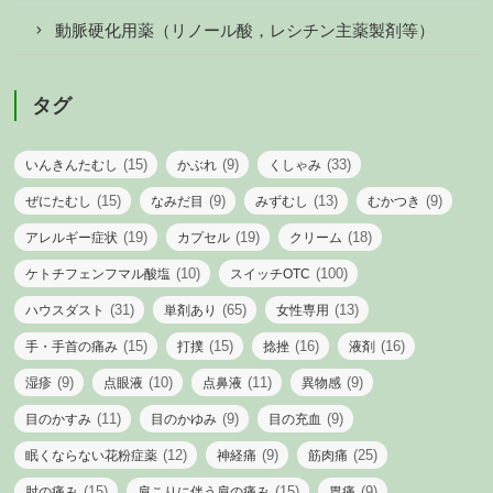
動脈硬化用薬（リノール酸，レシチン主薬製剤等）
タグ
(15)
(9)
(33)
いんきんたむし
かぶれ
くしゃみ
(15)
(9)
(13)
(9)
ぜにたむし
なみだ目
みずむし
むかつき
(19)
(19)
(18)
アレルギー症状
カプセル
クリーム
(10)
(100)
ケトチフェンフマル酸塩
スイッチOTC
(31)
(65)
(13)
ハウスダスト
単剤あり
女性専用
(15)
(15)
(16)
(16)
手・手首の痛み
打撲
捻挫
液剤
(9)
(10)
(11)
(9)
湿疹
点眼液
点鼻液
異物感
(11)
(9)
(9)
目のかすみ
目のかゆみ
目の充血
(12)
(9)
(25)
眠くならない花粉症薬
神経痛
筋肉痛
(15)
(15)
(9)
肘の痛み
肩こりに伴う肩の痛み
胃痛